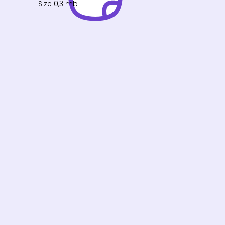
Size 0,3 mb
Folleto de invitación Cribado de cáncer
de cuello uterino
Size 0,6 mb
Folleto de resultados Cribado de
cáncer de cuello uterino
Size 0,7 mb